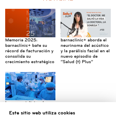
Memoria 2025:
barnaclínic+ aborda el
barnaclínic+ bate su
neurinoma del acústico
récord de facturación y
y la parálisis facial en el
consolida su
nuevo episodio de
crecimiento estratégico
“Salud (t) Plus”
Los especialistas de
Cirugía Torácica de
Este sitio web utiliza cookies
barnaclínic+ consolidan