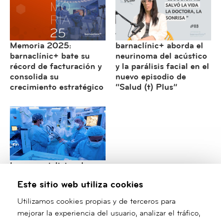
Memoria 2025:
barnaclínic+ aborda el
barnaclínic+ bate su
neurinoma del acústico
récord de facturación y
y la parálisis facial en el
consolida su
nuevo episodio de
crecimiento estratégico
“Salud (t) Plus”
Los especialistas de
Cirugía Torácica de
Este sitio web utiliza cookies
barnaclínic+ consolidan
su liderazgo
Utilizamos cookies propias y de terceros para
internacional en cirugía
mejorar la experiencia del usuario, analizar el tráfico,
robótica y mínimamente