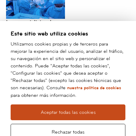
Los especialistas de
Cirugía Torácica de
Este sitio web utiliza cookies
barnaclínic+ consolidan
su liderazgo
Utilizamos cookies propias y de terceros para
internacional en cirugía
mejorar la experiencia del usuario, analizar el tráfico,
robótica y mínimamente
su navegación en el sitio web y personalizar el
invasiva
contenido. Puede "Aceptar todas las cookies",
"Configurar las cookies" que desea aceptar o
/*
*/ ?>
"Rechazar todas" (excepto las cookies técnicas que
son necesarias). Consulte
nuestra política de cookies
Barnaclínic+
para obtener más información.
Grupo Hospital Clínic
Calle Villarroel, 170
Aceptar todas las cookies
08036 Barcelona
Tel:
93 227 93 91
Whatsapp:
66 127 70 60
Rechazar todas