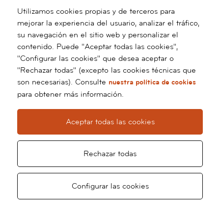
FIBROSCAN
Utilizamos cookies propias y de terceros para
TC TORACOABDOMINAL (TORAX)
mejorar la experiencia del usuario, analizar el tráfico,
VISITA RESULTADOS
su navegación en el sitio web y personalizar el
contenido. Puede "Aceptar todas las cookies",
"Configurar las cookies" que desea aceptar o
"Rechazar todas" (excepto las cookies técnicas que
PRECIO: 5.047,50€
son necesarias). Consulte
nuestra política de cookies
para obtener más información.
SOLICITAR REVISIÓN
Aceptar todas las cookies
Rechazar todas
Configurar las cookies