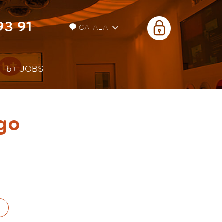
93 91
ÀREA
CATALÀ
PRIVADA
b+
JOBS
go