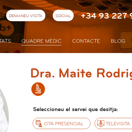
+34 93 227 
DEMANEU VISITA
SOCIAL
TATS
QUADRE MÈDIC
CONTACTE
BLOG
Dra. Maite Rodri
Seleccioneu el servei que desitja:
CITA PRESENCIAL
TELEVISITA