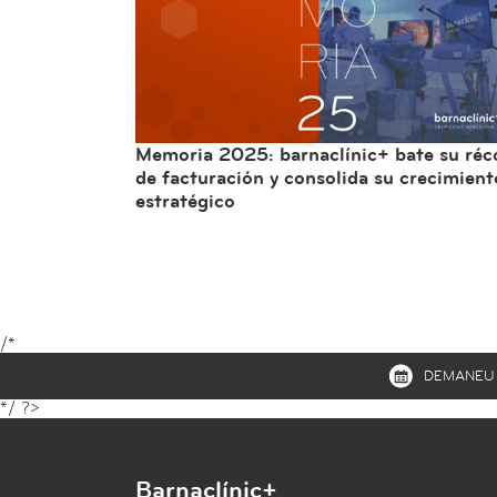
Memoria 2025: barnaclínic+ bate su réc
de facturación y consolida su crecimient
estratégico
/*
MENÚ
DEMANEU 
*/ ?>
SECUNDARI
Barnaclínic+