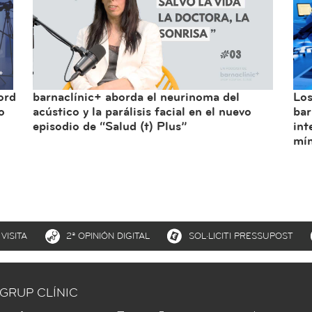
ord
barnaclínic+ aborda el neurinoma del
Los
o
acústico y la parálisis facial en el nuevo
bar
episodio de “Salud (t) Plus”
int
mín
VISITA
2ª OPINIÓN DIGITAL
SOL·LICITI PRESSUPOST
GRUP CLÍNIC