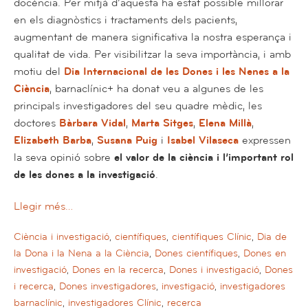
docència. Per mitjà d’aquesta ha estat possible millorar
en els diagnòstics i tractaments dels pacients,
augmentant de manera significativa la nostra esperança i
qualitat de vida. Per visibilitzar la seva importància, i amb
motiu del
Dia Internacional de les Dones i les Nenes a la
Ciència
, barnaclínic+ ha donat veu a algunes de les
principals investigadores del seu quadre mèdic, les
doctores
Bàrbara Vidal
,
Marta Sitges
,
Elena Millà
,
Elizabeth Barba
,
Susana Puig
i
Isabel Vilaseca
expressen
la seva opinió sobre
el valor de la ciència i l’important rol
de les dones a la investigació
.
Llegir més…
Ciència i investigació
,
científiques
,
científiques Clínic
,
Dia de
la Dona i la Nena a la Ciència
,
Dones científiques
,
Dones en
investigació
,
Dones en la recerca
,
Dones i investigació
,
Dones
i recerca
,
Dones investigadores
,
investigació
,
investigadores
barnaclínic
,
investigadores Clínic
,
recerca