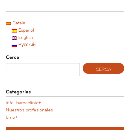
Català
Español
English
Русский
Cerca
Categorías
info. barnaclínic+
Nuestros profesionales
bmo+