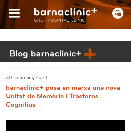
Blog barnaclínic+
30 setembre, 2024
barnaclínic+ posa en marxa una nova
Unitat de Memòria i Trastorns
Cognitius