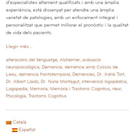
d’especialistes altament qualificats i amb una àmplia
experiència, està dissenyat per atendre una àmplia
varietat de patologies, amb un enfocament integral i
personalitzat que permet millorar el pronòstic i la qualitat
de vida dels pacients.
Llegir més…
alteracions del llenguatge
,
Alzheimer
,
avaluació
neuropsicològica
,
Demencia
,
demència amb Cossos de
Lewy
,
demencia frontotemporal
,
Demències
,
Dr. Adrià Tort
,
Dr. Albert Lladó
,
Dr. Núria Montagut
,
intervenció logopèdica
,
Logopedia
,
Memoria
,
Memòria i Trastorns Cognitius
,
neur
,
Psicología
,
Trastorns Cognitius
Català
Español