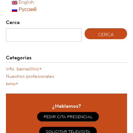
English
Русский
Cerca
Categorías
info. barnaclínic+
Nuestros profesionales
bmo+
¿Hablamos?
PEDIR CITA PRESENCIAL
SOLICITAR TELEVISITA